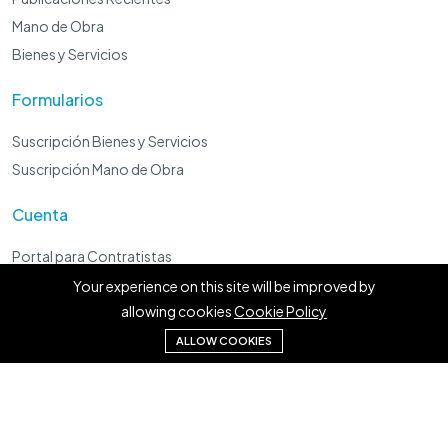
Mano de Obra
Bienes y Servicios
Formularios
Suscripción Bienes y Servicios
Suscripción Mano de Obra
Cuenta
Portal para Contratistas
Panel Administrador
Your experience on this site will be improved by
allowing cookies
Cookie Policy
Preguntale a Lorenzo Local
ALLOW COOKIES
©2023 Nomaddi S.A.S. Todos los Derechos Reservados.