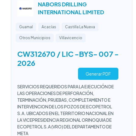
NABORS DRILLING
INTERNATIONAL LIMITED
Guamal
Acacías
Castilla La Nueva
Otros Municipios
Villavicencio
CW312670 / LIC -BYS- 007 -
2026
Generar PDF
SERVICIOS REQUERIDOS PARA LA EJECUCIÓN DE
LAS OPERACIONES DE PERFORACIÓN,
TERMINACIÓN, PRUEBAS, COMPLETAMIENTO E
INTERVENCION DE LOS POZOS DE ECOPETROL
S.A. UBICADOS EN EL TERRITORIO NACIONAL EN
LA VICEPRESIDENCIA REGIONAL ORINOQUIA DE
ECOPETROL S.A (VRO) DEL DEPARTAMENTO DE
META