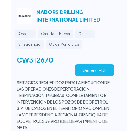
NABORS DRILLING
INTERNATIONAL LIMITED
Acacías
Castilla La Nueva
Guamal
Villavicencio
Otros Municipios
CW312670
Generar PDF
SERVICIOS REQUERIDOS PARA LA EJECUCIÓN DE
LAS OPERACIONES DE PERFORACIÓN,
TERMINACIÓN, PRUEBAS, COMPLETAMIENTO E
INTERVENCION DE LOS POZOS DE ECOPETROL
S.A. UBICADOS EN EL TERRITORIO NACIONAL EN
LA VICEPRESIDENCIA REGIONAL ORINOQUIA DE
ECOPETROL S.A (VRO) DEL DEPARTAMENTO DE
META