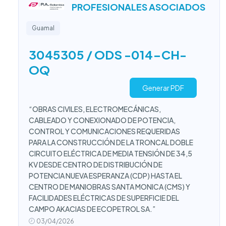
PROFESIONALES ASOCIADOS
Guamal
3045305 / ODS -014-CH-
OQ
Generar PDF
“OBRAS CIVILES, ELECTROMECÁNICAS,
CABLEADO Y CONEXIONADO DE POTENCIA,
CONTROL Y COMUNICACIONES REQUERIDAS
PARA LA CONSTRUCCIÓN DE LA TRONCAL DOBLE
CIRCUITO ELÉCTRICA DE MEDIA TENSIÓN DE 34,5
KV DESDE CENTRO DE DISTRIBUCIÓN DE
POTENCIA NUEVA ESPERANZA (CDP) HASTA EL
CENTRO DE MANIOBRAS SANTA MONICA (CMS) Y
FACILIDADES ELÉCTRICAS DE SUPERFICIE DEL
CAMPO AKACIAS DE ECOPETROL SA.”
03/04/2026