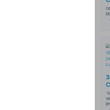
OB
DE
3
C
“S
VA
EM