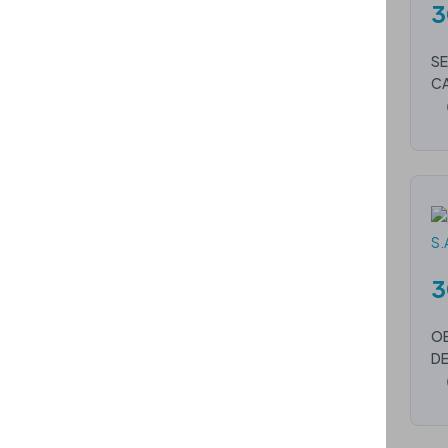
3
SE
CA
3
OB
DE