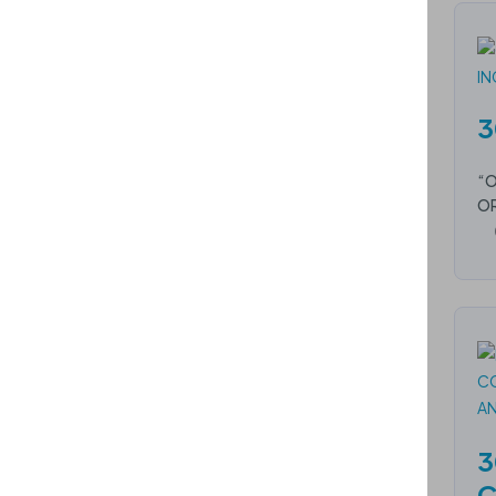
3
“O
OR
3