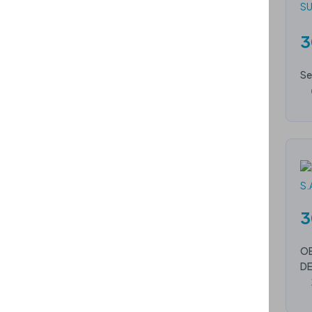
3
Se
3
OB
DE