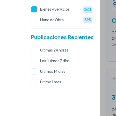
Bienes y Servicios
3621
C
Mano de Obra
895
CO
Publicaciones Recientes
OP
CP
Últimas 24 horas
Los últimos 7 días
Últimos 14 días
Último 1 mes
3
OB
DE