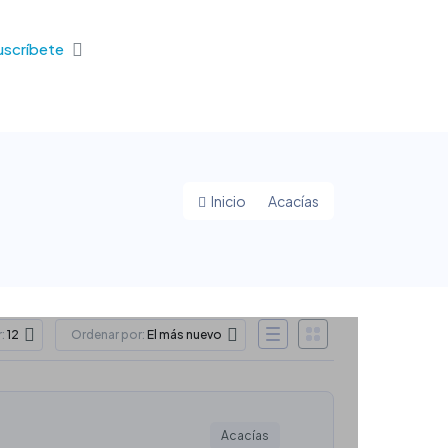
uscríbete
Inicio
Acacías
:
Ordenar por:
12
El más nuevo
Acacías