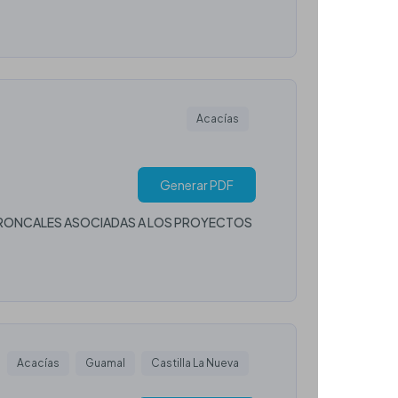
Acacías
Generar PDF
 TRONCALES ASOCIADAS A LOS PROYECTOS
Acacías
Guamal
Castilla La Nueva