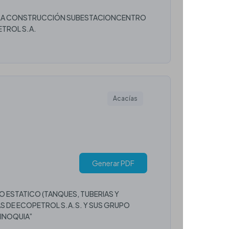
RA LA CONSTRUCCIÓN SUBESTACIONCENTRO
ETROL S.A.
Acacías
Generar PDF
 ESTATICO (TANQUES, TUBERIAS Y
AS DE ECOPETROL S.A.S. Y SUS GRUPO
INOQUIA”