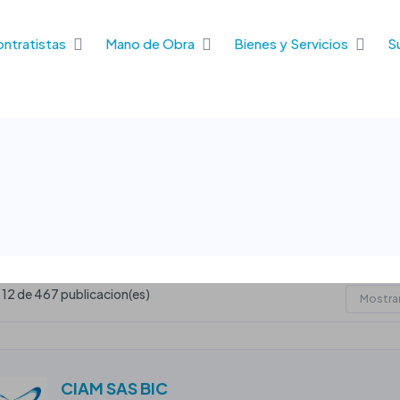
ontratistas
Mano de Obra
Bienes y Servicios
S
- 12 de 467 publicacion(es)
Mostrar
CIAM SAS BIC