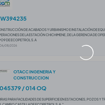
W394235
NSTRUCCIÓN DE ACABADOS Y URBANISMO E INSTALACIÓN DE EQU
ERACIONES DE LA ESTACIÓN CHICHIMENE, DE LA GERENCIA DE OP
O9 DE ECOPETROL S.A
06/08/2026
OTACC INGENERIA Y
CONSTRUCCION
045379 / 014 OQ
RAS PARA FACILIDADES DE SUPERFICIE EN ESTACIONES, POZOS Y
L CAMPO CASTILLA DE ECOPETROL S.A."