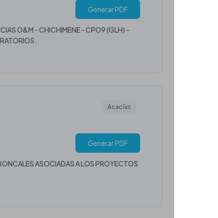
Generar PDF
IAS O&M - CHICHIMENE - CPO9 (GLH) -
ORATORIOS.
Acacías
Generar PDF
 TRONCALES ASOCIADAS A LOS PROYECTOS