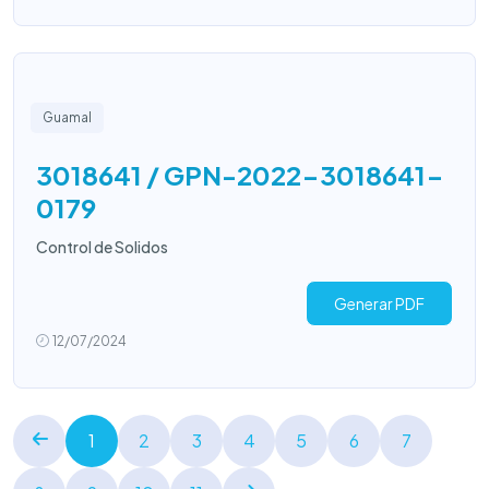
Guamal
3018641 / GPN-2022-3018641-
0179
Control de Solidos
Generar PDF
12/07/2024
1
2
3
4
5
6
7