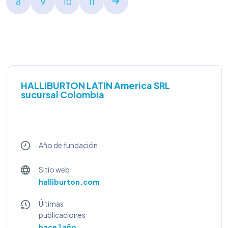
8
9
10
11
HALLIBURTON LATIN America SRL
sucursal Colombia
Año de fundación
Sitio web
halliburton.com
Últimas
publicaciones
hace 1 año